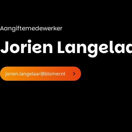
Aangiftemedewerker
Jorien Langela
jorien.langelaar@blomer.nl