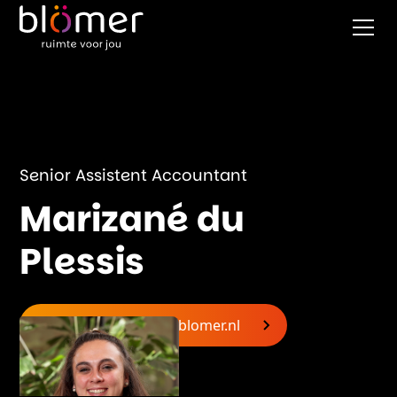
Senior Assistent Accountant
Marizané du
Plessis
marizane.duplessis@blomer.nl