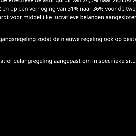
de effectieve belastingdruk van 24,5% naar 28,45% v
x 2 en op een verhoging van 31% naar 36% voor de twee
dt voor middellijke lucratieve belangen aangesloten b
gangsregeling zodat de nieuwe regeling ook op bes
cratief belangregeling aangepast om in specifieke situ