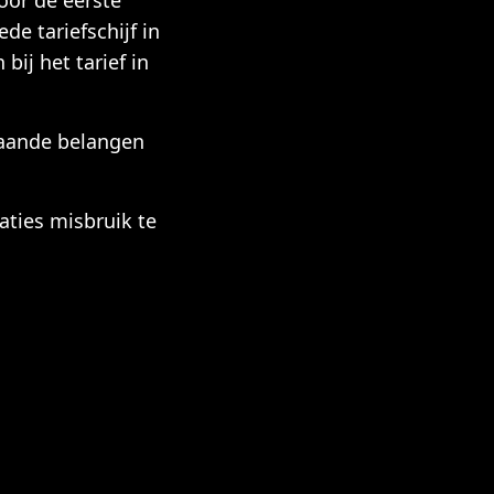
oor de eerste
de tariefschijf in
ij het tarief in
taande belangen
aties misbruik te