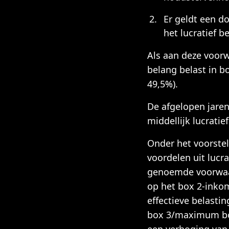
Er geldt een d
het lucratief b
Als aan deze voorw
belang belast in b
49,5%).
De afgelopen jaren
middellijk lucratie
Onder het voorstel
voordelen uit lucra
genoemde voorwaar
op het box 2-inkom
effectieve belasti
box 3/maximum box 