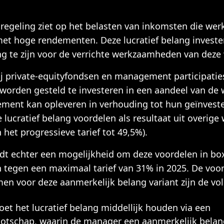
gregeling ziet op het belasten van inkomsten die w
 met hoge rendementen. Deze lucratief belang invest
ng te zijn voor de verrichte werkzaamheden van dez
bij private-equityfondsen en management participatie
worden gesteld te investeren in een aandeel van de 
ement kan opleveren in verhouding tot hun geïnveste
 lucratief belang voordelen als resultaat uit overig
 het progressieve tarief tot 49,5%).
dt echter een mogelijkheid om deze voordelen in box
n tegen een maximaal tarief van 31% in 2025. De vo
n voor deze aanmerkelijk belang variant zijn de vo
t het lucratief belang middellijk houden via een
otschap, waarin de manager een aanmerkelijk belan