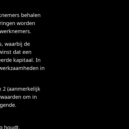
erknemers behalen
eringen worden
e werknemers.
s, waarbij de
winst dat een
erde kapitaal. In
e werkzaamheden in
 2 (aanmerkelijk
orwaarden om in
lgende.
g houdt.