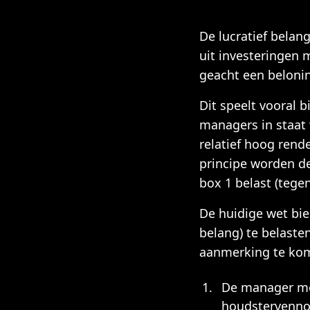
De lucratief belan
uit investeringen
geacht een beloni
Dit speelt vooral 
managers in staat 
relatief hoog rend
principe worden de
box 1 belast (tegen
De huidige wet bie
belang) te belaste
aanmerking te kome
De manager moe
houdstervenno